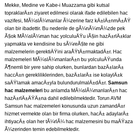
Mekke, Medine ve Kabe-i Muazzama gibi kutsal
topraklarÄ±n ziyaret edilmesi olarak ifade edilebilen hac
vazifesi, MÃ¼slÃ¼manlar Ã¼zerine farz kÄ±lÄ±nmÄ±ÅŸ
olan bir ibadettir. Bu nedenle de gÃ¼nÃ¼mÃ¼zde pek
Ã§ok MÃ¼slÃ¼man hac yolculuÄŸu iÃ§in hazÄ±rlÄ±klar
yapmakta ve kendisine bu sÃ¼reÃ§te ne gibi
malzemelerin gerektiÄŸini araÅŸtÄ±rmaktadÄ±r. Hac
malzemeleri MÃ¼slÃ¼manlarÄ±n bu yolculuÄŸunda
Ã¶nemli bir yere sahip olurken, bunlardan bazÄ±larÄ±
haccÄ±n gerekliliklerinden, bazÄ±larÄ± ise kolaylÄ±k
saÄŸlamak amacÄ±yla bulundurulmalÄ±dÄ±r.
Samsun
hac malzemeleri
bu anlamda MÃ¼slÃ¼manlarÄ±n hac
hazÄ±rlÄ±ÄŸÄ±na dahil edilebilmektedir. Torun AVM
Samsun hac malzemeleri konusunda uzun zamandÄ±r
hizmet vermekte olan bir firma olurken, hacÄ± adaylarÄ±
ihtiyacÄ± olan her tÃ¼rlÃ¼ hac malzemesini bu maÄŸaza
Ã¼zerinden temin edebilmektedir.