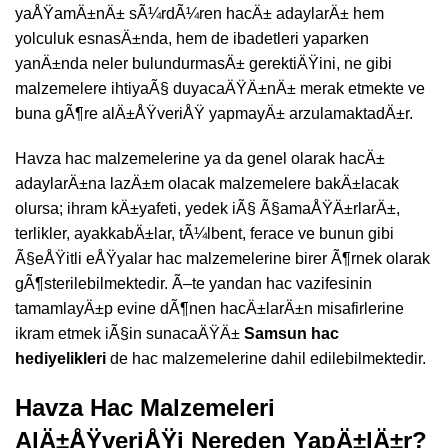
yaÅŸamÄ±nÄ± sÃ¼rdÃ¼ren hacÄ± adaylarÄ± hem
yolculuk esnasÄ±nda, hem de ibadetleri yaparken
yanÄ±nda neler bulundurmasÄ± gerektiÄŸini, ne gibi
malzemelere ihtiyaÃ§ duyacaÄŸÄ±nÄ± merak etmekte ve
buna gÃ¶re alÄ±ÅŸveriÅŸ yapmayÄ± arzulamaktadÄ±r.
Havza hac malzemelerine ya da genel olarak hacÄ±
adaylarÄ±na lazÄ±m olacak malzemelere bakÄ±lacak
olursa; ihram kÄ±yafeti, yedek iÃ§ Ã§amaÅŸÄ±rlarÄ±,
terlikler, ayakkabÄ±lar, tÃ¼lbent, ferace ve bunun gibi
Ã§eÅŸitli eÅŸyalar hac malzemelerine birer Ã¶rnek olarak
gÃ¶sterilebilmektedir. Ã–te yandan hac vazifesinin
tamamlayÄ±p evine dÃ¶nen hacÄ±larÄ±n misafirlerine
ikram etmek iÃ§in sunacaÄŸÄ±
Samsun hac
hediyelikleri
de hac malzemelerine dahil edilebilmektedir.
Havza Hac Malzemeleri
AlÄ±ÅŸveriÅŸi Nereden YapÄ±lÄ±r?