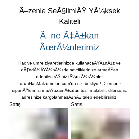
Ã–zenle SeÃ§ilmiÅŸ YÃ¼ksek
Kaliteli
Ã–ne Ã‡Ä±kan
ÃœrÃ¼nlerimiz
Hac ve umre ziyaretlerinizde kullanacaÄŸÄ±nÄ±z ve
dÃ¶ndÃ¼ÄŸÃ¼nÃ¼zde sevdiklerinize armaÄŸan
edebileceÄŸiniz tÃ¼m Ã¼rÃ¼nler
TorunHacMalzemeleri.com'da sizi bekliyor! Dilerseniz
sipariÅŸlerinizi maÄŸazamÄ±zdan teslim alabilir, dilerseniz
adresinize kargolanmasÄ±nÄ± talep edebilirsiniz.
Satış
Satış