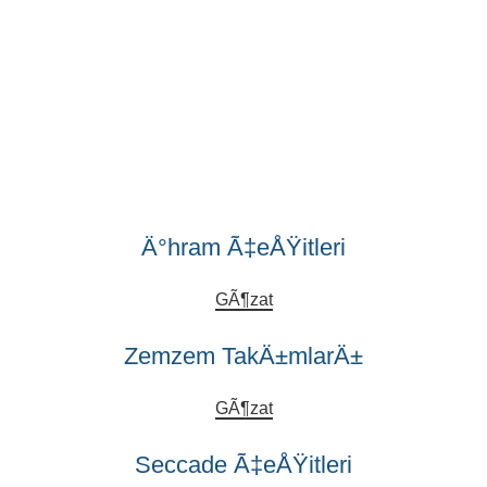
Ä°hram Ã‡eÅŸitleri
GÃ¶zat
Zemzem TakÄ±mlarÄ±
GÃ¶zat
Seccade Ã‡eÅŸitleri