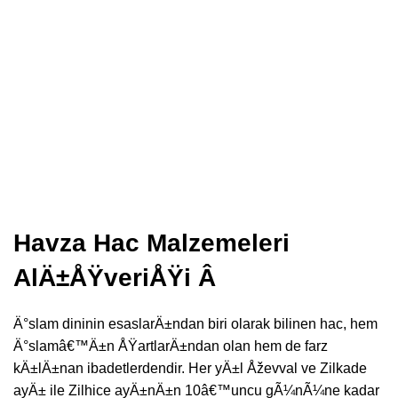
piÃ¹ qui
Havza Hac Malzemeleri
AlÄ±ÅŸveriÅŸi Â
Ä°slam dininin esaslarÄ±ndan biri olarak bilinen hac, hem
Ä°slamâ€™Ä±n ÅŸartlarÄ±ndan olan hem de farz
kÄ±lÄ±nan ibadetlerdendir. Her yÄ±l Åževval ve Zilkade
ayÄ± ile Zilhice ayÄ±nÄ±n 10â€™uncu gÃ¼nÃ¼ne kadar