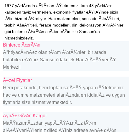
1977 yÄ±lÄ±nda aÃ§Ä±lan iÅŸletmemiz, tam 43 yÄ±ldÄ±r
kaliteden taviz vermeden, ekonomik fiyatlar eÅŸliÄŸinde sizin
iÃ§in hizmet Ã¼retiyor. Hac malzemeleri, seccade Ã§eÅŸitleri,
tesbih Ã§eÅŸitleri, ferace modelleri, dini dekorasyon Ã¼rÃ¼nleri
gibi binlerce Ã¼rÃ¼n seÃ§eneÄŸimizle Samsun'da
hizmetinizdeyiz.
Binlerce ÃœrÃ¼n
Ä°htiyacÄ±nÄ±z olan tÃ¼m Ã¼rÃ¼nleri bir arada
bulabileceÄŸiniz Samsun’daki tek Hac AlÄ±ÅŸveriÅŸ
Merkezi!
Ã–zel Fiyatlar
Hem perakende, hem toptan satÄ±ÅŸ yapan iÅŸletmemiz
hac ve umre malzemeleri alanÄ±nda en iddialÄ± ve uygun
fiyatlarla size hizmet vermektedir.
AynÄ± GÃ¼n Kargo!
MaÄŸazamÄ±zdan yaptÄ±ÄŸÄ±nÄ±z tÃ¼m
alÄ±ÅŸveriÅŸleriniz dilediÄŸiniz adrese aynÄ± gÃ¼n