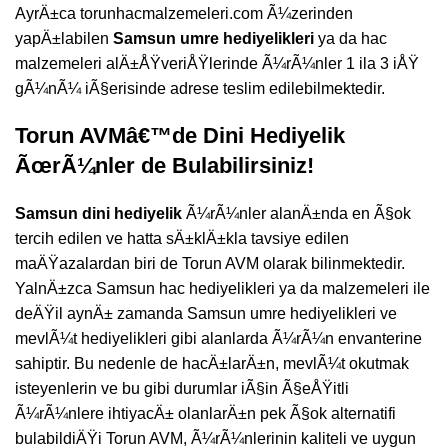
AyrÄ±ca torunhacmalzemeleri.com Ã¼zerinden
yapÄ±labilen
Samsun
umre hediyelikleri
ya da hac
malzemeleri alÄ±ÅŸveriÅŸlerinde Ã¼rÃ¼nler 1 ila 3 iÅŸ
gÃ¼nÃ¼ iÃ§erisinde adrese teslim edilebilmektedir.
Torun AVMâ€™de Dini Hediyelik
ÃœrÃ¼nler de Bulabilirsiniz!
Samsun dini hediyelik
Ã¼rÃ¼nler alanÄ±nda en Ã§ok
tercih edilen ve hatta sÄ±klÄ±kla tavsiye edilen
maÄŸazalardan biri de Torun AVM olarak bilinmektedir.
YalnÄ±zca Samsun hac hediyelikleri ya da malzemeleri ile
deÄŸil aynÄ± zamanda Samsun umre hediyelikleri ve
mevlÃ¼t hediyelikleri gibi alanlarda Ã¼rÃ¼n envanterine
sahiptir. Bu nedenle de hacÄ±larÄ±n, mevlÃ¼t okutmak
isteyenlerin ve bu gibi durumlar iÃ§in Ã§eÅŸitli
Ã¼rÃ¼nlere ihtiyacÄ± olanlarÄ±n pek Ã§ok alternatifi
bulabildiÄŸi Torun AVM, Ã¼rÃ¼nlerinin kaliteli ve uygun