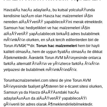
HavzalÄ± hacÄ± adaylarÄ±, bu kutsal yolculuÄŸunda
kendisine lazÄ±m olan Havza hac malzemeleri iÃ§in
nereden alÄ±ÅŸveriÅŸ yapabileceÄŸini merak etmektedir.
Samsun hac hediyelikleri ve hac malzemeleri iÃ§in
alÄ±ÅŸveriÅŸ yapÄ±labilecek birkaÃ§ adres bulabilmek
mÃ¼mkÃ¼n olurken, en sÄ±k tercih edilenlerden biri de
Torun AVMâ€™dir.
Torun hac malzemeleri
hem bir hayli
kaliteli olmasÄ±, hem de uygun fiyatlÄ± olmasÄ± ile dikkat
Ã§ekmektedir. Ãœstelik Torun AVM bÃ¼nyesinde onlarca
farklÄ± alternatif Ã¼rÃ¼n ve yÃ¼zlerce farklÄ± Ã¼rÃ¼n
yelpazesi de bulabilmek mÃ¼mkÃ¼ndÃ¼r.
Torunhacmalzemeleri.com sitesi de yine Torun AVM
bÃ¼nyesinde faaliyet gÃ¶steren bir e-ticaret sitesi olurken,
Samsun ya da Havza dÄ±ÅŸÄ±ndaki hacÄ±
adaylarÄ±nÄ±n da alÄ±ÅŸveriÅŸ yapabileceÄŸi
gÃ¼venli bir adres olarak Ã¶rneklendirilebilmektedir.