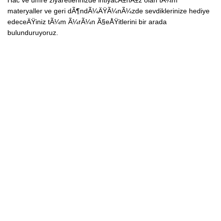
Hac ve umre ziyaretlerinizde ihtiyacÄ±nÄ±z olan tÃ¼m
materyaller ve geri dÃ¶ndÃ¼ÄŸÃ¼nÃ¼zde sevdiklerinize hediye
edeceÄŸiniz tÃ¼m Ã¼rÃ¼n Ã§eÅŸitlerini bir arada
bulunduruyoruz.
Kendi Paketini OluÅŸtur