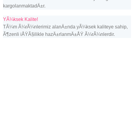
kargolanmaktadÄ±r.
YÃ¼ksek Kalite!
TÃ¼m Ã¼rÃ¼nlerimiz alanÄ±nda yÃ¼ksek kaliteye sahip,
Ã¶zenli iÅŸÃ§ilikle hazÄ±rlanmÄ±ÅŸ Ã¼rÃ¼nlerdir.