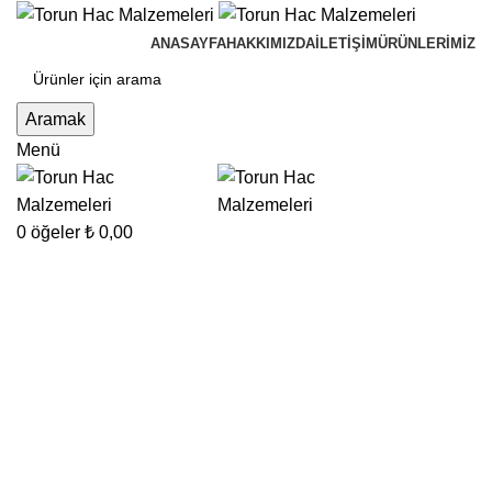
ANASAYFA
HAKKIMIZDA
İLETIŞIM
ÜRÜNLERIMIZ
Aramak
Menü
0
öğeler
₺
0,00