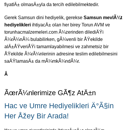
fiyatlÄ± olmasÄ±yla da tercih edilebilmektedir.
Gerek Samsun dini hediyelik, gerekse
Samsun mevlÃ¼t
hediyelikleri
ihtiyacÄ± olan her birey Torun AVM ve
torunhacmalzemeleri.com Ã¼zerinden dilediÄŸi
Ã¼rÃ¼nÃ¼ bulabilirken, gÃ¼venli bir ÅŸekilde
alÄ±ÅŸveriÅŸi tamamlayabilmesi ve zahmetsiz bir
ÅŸekilde Ã¼rÃ¼nlerinin adresine teslim edilebilmesini
saÄŸlamasÄ± da mÃ¼mkÃ¼ndÃ¼r.
Â
ÃœrÃ¼nlerimize GÃ¶z AtÄ±n
Hac ve Umre Hediyelikleri Ä°Ã§in
Her Åžey Bir Arada!