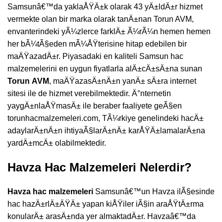
Samsunâ€™da yaklaÅŸÄ±k olarak 43 yÄ±ldÄ±r hizmet
vermekte olan bir marka olarak tanÄ±nan Torun AVM,
envanterindeki yÃ¼zlerce farklÄ± Ã¼rÃ¼n hemen hemen
her bÃ¼tÃ§eden mÃ¼ÅŸterisine hitap edebilen bir
maÄŸazadÄ±r. Piyasadaki en kaliteli Samsun hac
malzemelerini en uygun fiyatlarla alÄ±cÄ±sÄ±na sunan
Torun
AVM
, maÄŸazasÄ±nÄ±n yanÄ± sÄ±ra internet
sitesi ile de hizmet verebilmektedir. Ä°nternetin
yaygÄ±nlaÅŸmasÄ± ile beraber faaliyete geÃ§en
torunhacmalzemeleri.com, TÃ¼rkiye genelindeki hacÄ±
adaylarÄ±nÄ±n ihtiyaÃ§larÄ±nÄ± karÅŸÄ±lamalarÄ±na
yardÄ±mcÄ± olabilmektedir.
Havza Hac Malzemeleri Nelerdir?
Havza hac malzemeleri
Samsunâ€™un Havza ilÃ§esinde
hac hazÄ±rlÄ±ÄŸÄ± yapan kiÅŸiler iÃ§in araÅŸtÄ±rma
konularÄ± arasÄ±nda yer almaktadÄ±r. Havzaâ€™da