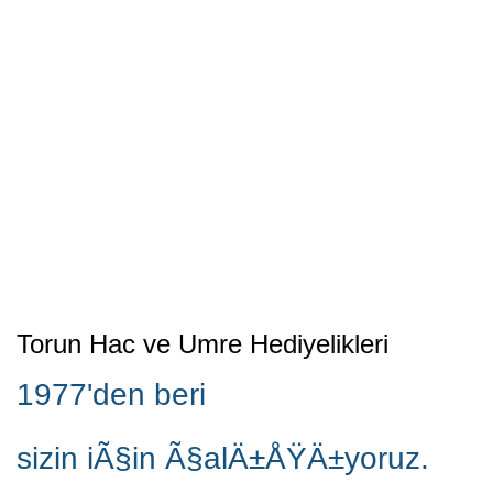
Torun Hac ve Umre Hediyelikleri
1977'den beri
sizin iÃ§in Ã§alÄ±ÅŸÄ±yoruz.