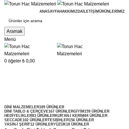
ANASAYFA
HAKKIMIZDA
İLETIŞIM
ÜRÜNLERIMIZ
Aramak
Menü
0
öğeler
₺
0,00
Cami Takımı
Kategoriler
DINI MALZEMELER
189 ÜRÜNLER
DINI TABLO & ÇERÇEVE
167 ÜRÜNLER
GIYIM
159 ÜRÜNLER
HEDIYELIKLER
83 ÜRÜNLER
KUR'AN-I KERIM
84 ÜRÜNLER
SECCADE
102 ÜRÜNLER
TESBIHLER
156 ÜRÜNLER
YASIN-I ŞERIF
12 ÜRÜNLER
YÜZÜK
18 ÜRÜNLER