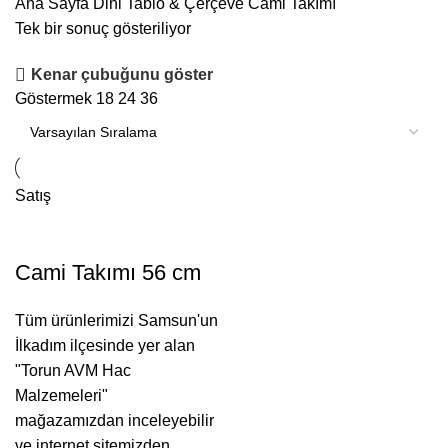
Ana Sayfa
Dini Tablo & Çerçeve
Cami Takımı
Tek bir sonuç gösteriliyor
Kenar çubuğunu göster
Göstermek
18
24
36
Satış
Cami Takımı 56 cm
Tüm ürünlerimizi Samsun'un
İlkadım ilçesinde yer alan
"Torun AVM Hac
Malzemeleri"
mağazamızdan inceleyebilir
ve internet sitemizden