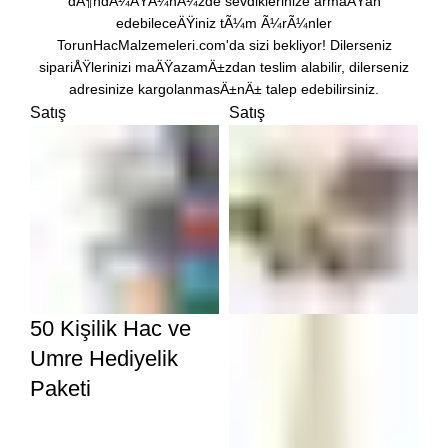
dÃ¶ndÃ¼ÄŸÃ¼nÃ¼zde sevdiklerinize armaÄŸan
edebileceÄŸiniz tÃ¼m Ã¼rÃ¼nler
TorunHacMalzemeleri.com'da sizi bekliyor! Dilerseniz
sipariÅŸlerinizi maÄŸazamÄ±zdan teslim alabilir, dilerseniz
adresinize kargolanmasÄ±nÄ± talep edebilirsiniz.
Satış
Satış
50 Kişilik Hac ve
Umre Hediyelik
Paketi