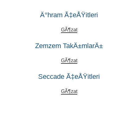
Ä°hram Ã‡eÅŸitleri
GÃ¶zat
Zemzem TakÄ±mlarÄ±
GÃ¶zat
Seccade Ã‡eÅŸitleri
GÃ¶zat