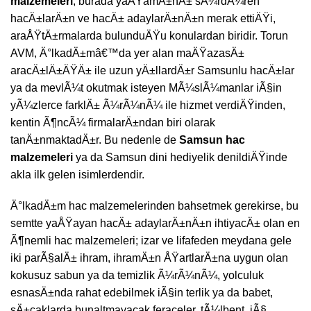
malzemeleri
, burada yaÅŸamÄ±nÄ± sÃ¼rdÃ¼ren
hacÄ±larÄ±n ve hacÄ± adaylarÄ±nÄ±n merak ettiÄŸi,
araÅŸtÄ±rmalarda bulunduÄŸu konulardan biridir. Torun
AVM, Ä°lkadÄ±mâ€™da yer alan maÄŸazasÄ±
aracÄ±lÄ±ÄŸÄ± ile uzun yÄ±llardÄ±r Samsunlu hacÄ±lar
ya da mevlÃ¼t okutmak isteyen MÃ¼slÃ¼manlar iÃ§in
yÃ¼zlerce farklÄ± Ã¼rÃ¼nÃ¼ ile hizmet verdiÄŸinden,
kentin Ã¶ncÃ¼ firmalarÄ±ndan biri olarak
tanÄ±nmaktadÄ±r. Bu nedenle de
Samsun hac
malzemeleri
ya da Samsun dini hediyelik denildiÄŸinde
akla ilk gelen isimlerdendir.
Ä°lkadÄ±m hac malzemelerinden bahsetmek gerekirse, bu
semtte yaÅŸayan hacÄ± adaylarÄ±nÄ±n ihtiyacÄ± olan en
Ã¶nemli hac malzemeleri; izar ve lifafeden meydana gele
iki parÃ§alÄ± ihram, ihramÄ±n ÅŸartlarÄ±na uygun olan
kokusuz sabun ya da temizlik Ã¼rÃ¼nÃ¼, yolculuk
esnasÄ±nda rahat edebilmek iÃ§in terlik ya da babet,
sÄ±caklarda bunaltmayacak feraceler, tÃ¼lbent, iÃ§