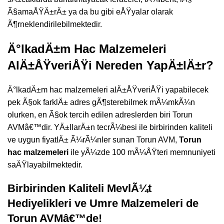
Ã§amaÅŸÄ±rÄ± ya da bu gibi eÅŸyalar olarak
Ã¶rneklendirilebilmektedir.
Ä°lkadÄ±m Hac Malzemeleri
AlÄ±ÅŸveriÅŸi Nereden YapÄ±lÄ±r?
Ä°lkadÄ±m hac malzemeleri alÄ±ÅŸveriÅŸi yapabilecek
pek Ã§ok farklÄ± adres gÃ¶sterebilmek mÃ¼mkÃ¼n
olurken, en Ã§ok tercih edilen adreslerden biri Torun
AVMâ€™dir. YÄ±llarÄ±n tecrÃ¼besi ile birbirinden kaliteli
ve uygun fiyatlÄ± Ã¼rÃ¼nler sunan Torun AVM,
Torun
hac malzemeleri
ile yÃ¼zde 100 mÃ¼ÅŸteri memnuniyeti
saÄŸlayabilmektedir.
Birbirinden Kaliteli MevlÃ¼t
Hediyelikleri ve Umre Malzemeleri de
Torun AVMâ€™de!