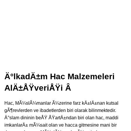
potensmedel-apoteket.com
Ä°lkadÄ±m Hac Malzemeleri
AlÄ±ÅŸveriÅŸi Â
Hac, MÃ¼slÃ¼manlar Ã¼zerine farz kÄ±lÄ±nan kutsal
gÃ¶revlerden ve ibadetlerden biri olarak bilinmektedir.
Ä°slam dininin beÅŸ ÅŸartÄ±ndan biri olan hac, maddi
imkanlarÄ± mÃ¼sait olan ve hacca gitmesine mani bir