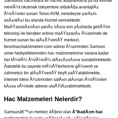
Samsunlu hacÄ±lara ve hacÄ± adaylarÄ±na ya da evinde
mevlÃ¼t okutmak isteyenlere oldukÃ§a avantajlÄ±
Ã¼rÃ¼nler sunan Torun AVM, neredeyse yarÄ±m
asÄ±rdÄ±r bu alanda hizmet vermektedir.
MaÄŸazasÄ±nÄ±n yanÄ± sÄ±ra son yÄ±llarda geliÅŸen
teknoloji ile beraber online maÄŸazasÄ± Ã¼zerinde de
hizmet sunan bu alÄ±ÅŸveriÅŸ merkezi,
torunhacmalzemeleri.com adresi Ã¼zerinden Samsun
umre hediyeliklerinden hac malzemelerine varana kadar
her tÃ¼rlÃ¼ Ã¼rÃ¼nÃ¼ alÄ±cÄ±sÄ±na sunabilmektedir.
Ãœstelik bu sayede mÃ¼ÅŸterilerine gÃ¼venli ve
zahmetsiz bir alÄ±ÅŸveriÅŸ keyfi yaÅŸatabilmekte,
internet sitesi Ã¼zerinden satÄ±n alÄ±nan Ã¼rÃ¼nleri
kÄ±sa sÃ¼rede adrese ulaÅŸtÄ±rabilmektedir.
Hac Malzemeleri Nelerdir?
Samsunâ€™un merkez ilÃ§esi olan
Ä°lkadÄ±m hac