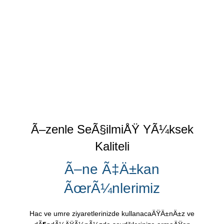
Ã–zenle SeÃ§ilmiÅŸ YÃ¼ksek
Kaliteli
Ã–ne Ã‡Ä±kan
ÃœrÃ¼nlerimiz
Hac ve umre ziyaretlerinizde kullanacaÄŸÄ±nÄ±z ve