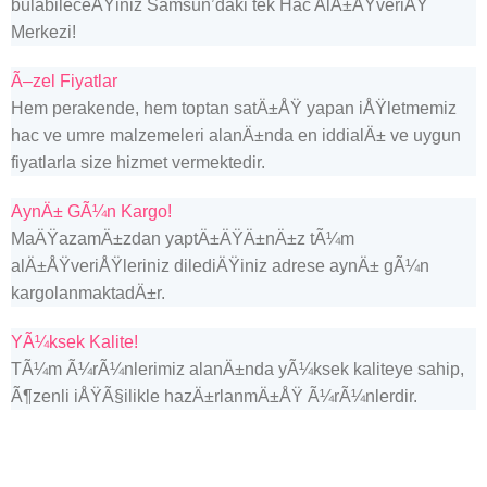
bulabileceÄŸiniz Samsun’daki tek Hac AlÄ±ÅŸveriÅŸ
Merkezi!
Ã–zel Fiyatlar
Hem perakende, hem toptan satÄ±ÅŸ yapan iÅŸletmemiz
hac ve umre malzemeleri alanÄ±nda en iddialÄ± ve uygun
fiyatlarla size hizmet vermektedir.
AynÄ± GÃ¼n Kargo!
MaÄŸazamÄ±zdan yaptÄ±ÄŸÄ±nÄ±z tÃ¼m
alÄ±ÅŸveriÅŸleriniz dilediÄŸiniz adrese aynÄ± gÃ¼n
kargolanmaktadÄ±r.
YÃ¼ksek Kalite!
TÃ¼m Ã¼rÃ¼nlerimiz alanÄ±nda yÃ¼ksek kaliteye sahip,
Ã¶zenli iÅŸÃ§ilikle hazÄ±rlanmÄ±ÅŸ Ã¼rÃ¼nlerdir.