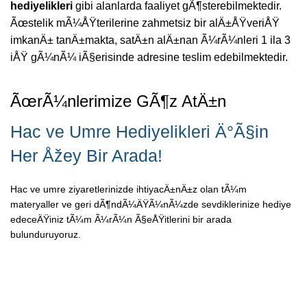
hediyelikleri
gibi alanlarda faaliyet gÃ¶sterebilmektedir.
Ãœstelik mÃ¼ÅŸterilerine zahmetsiz bir alÄ±ÅŸveriÅŸ
imkanÄ± tanÄ±makta, satÄ±n alÄ±nan Ã¼rÃ¼nleri 1 ila 3
iÅŸ gÃ¼nÃ¼ iÃ§erisinde adresine teslim edebilmektedir.
ÃœrÃ¼nlerimize GÃ¶z AtÄ±n
Hac ve Umre Hediyelikleri Ä°Ã§in
Her Åžey Bir Arada!
Hac ve umre ziyaretlerinizde ihtiyacÄ±nÄ±z olan tÃ¼m
materyaller ve geri dÃ¶ndÃ¼ÄŸÃ¼nÃ¼zde sevdiklerinize hediye
edeceÄŸiniz tÃ¼m Ã¼rÃ¼n Ã§eÅŸitlerini bir arada
bulunduruyoruz.
Kendi Paketini OluÅŸtur