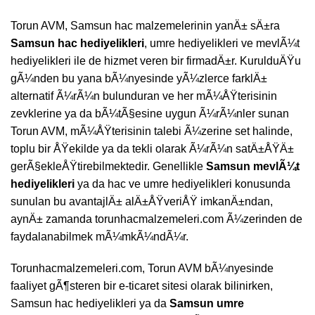
Torun AVM, Samsun hac malzemelerinin yanÄ± sÄ±ra
Samsun hac hediyelikleri
, umre hediyelikleri ve mevlÃ¼t
hediyelikleri ile de hizmet veren bir firmadÄ±r. KurulduÄŸu
gÃ¼nden bu yana bÃ¼nyesinde yÃ¼zlerce farklÄ±
alternatif Ã¼rÃ¼n bulunduran ve her mÃ¼ÅŸterisinin
zevklerine ya da bÃ¼tÃ§esine uygun Ã¼rÃ¼nler sunan
Torun AVM, mÃ¼ÅŸterisinin talebi Ã¼zerine set halinde,
toplu bir ÅŸekilde ya da tekli olarak Ã¼rÃ¼n satÄ±ÅŸÄ±
gerÃ§ekleÅŸtirebilmektedir. Genellikle
Samsun mevlÃ¼t
hediyelikleri
ya da hac ve umre hediyelikleri konusunda
sunulan bu avantajlÄ± alÄ±ÅŸveriÅŸ imkanÄ±ndan,
aynÄ± zamanda torunhacmalzemeleri.com Ã¼zerinden de
faydalanabilmek mÃ¼mkÃ¼ndÃ¼r.
Torunhacmalzemeleri.com, Torun AVM bÃ¼nyesinde
faaliyet gÃ¶steren bir e-ticaret sitesi olarak bilinirken,
Samsun hac hediyelikleri ya da
Samsun
umre