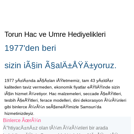
Torun Hac ve Umre Hediyelikleri
1977'den beri
sizin iÃ§in Ã§alÄ±ÅŸÄ±yoruz.
1977 yÄ±lÄ±nda aÃ§Ä±lan iÅŸletmemiz, tam 43 yÄ±ldÄ±r
kaliteden taviz vermeden, ekonomik fiyatlar eÅŸliÄŸinde sizin
iÃ§in hizmet Ã¼retiyor. Hac malzemeleri, seccade Ã§eÅŸitleri,
tesbih Ã§eÅŸitleri, ferace modelleri, dini dekorasyon Ã¼rÃ¼nleri
gibi binlerce Ã¼rÃ¼n seÃ§eneÄŸimizle Samsun'da
hizmetinizdeyiz.
Binlerce ÃœrÃ¼n
Ä°htiyacÄ±nÄ±z olan tÃ¼m Ã¼rÃ¼nleri bir arada