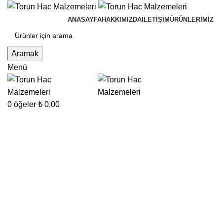
ANASAYFA
HAKKIMIZDA
İLETIŞIM
ÜRÜNLERIMIZ
Aramak
Menü
0
öğeler
₺
0,00