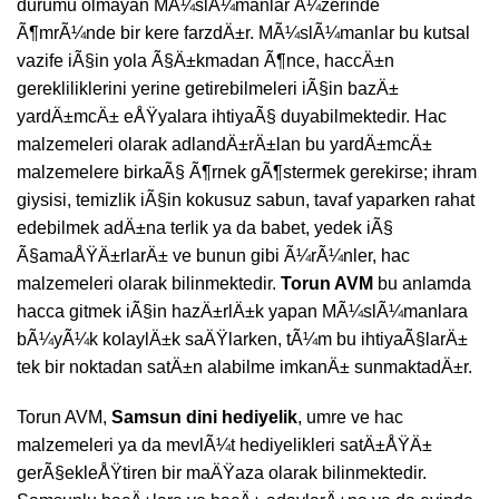
durumu olmayan MÃ¼slÃ¼manlar Ã¼zerinde
Ã¶mrÃ¼nde bir kere farzdÄ±r. MÃ¼slÃ¼manlar bu kutsal
vazife iÃ§in yola Ã§Ä±kmadan Ã¶nce, haccÄ±n
gerekliliklerini yerine getirebilmeleri iÃ§in bazÄ±
yardÄ±mcÄ± eÅŸyalara ihtiyaÃ§ duyabilmektedir. Hac
malzemeleri olarak adlandÄ±rÄ±lan bu yardÄ±mcÄ±
malzemelere birkaÃ§ Ã¶rnek gÃ¶stermek gerekirse; ihram
giysisi, temizlik iÃ§in kokusuz sabun, tavaf yaparken rahat
edebilmek adÄ±na terlik ya da babet, yedek iÃ§
Ã§amaÅŸÄ±rlarÄ± ve bunun gibi Ã¼rÃ¼nler, hac
malzemeleri olarak bilinmektedir.
Torun AVM
bu anlamda
hacca gitmek iÃ§in hazÄ±rlÄ±k yapan MÃ¼slÃ¼manlara
bÃ¼yÃ¼k kolaylÄ±k saÄŸlarken, tÃ¼m bu ihtiyaÃ§larÄ±
tek bir noktadan satÄ±n alabilme imkanÄ± sunmaktadÄ±r.
Torun AVM
,
Samsun dini hediyelik
, umre ve hac
malzemeleri ya da mevlÃ¼t hediyelikleri satÄ±ÅŸÄ±
gerÃ§ekleÅŸtiren bir maÄŸaza olarak bilinmektedir.